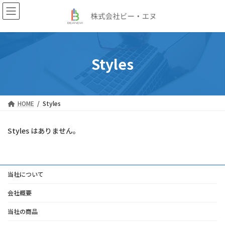
コ
ナ
ン
ビ
テ
ゲ
ン
ー
ツ
シ
へ
ョ
Styles
ス
ン
キ
に
ッ
移
プ
動
HOME
Styles
Styles はありません。
当社について
会社概要
当社の商品